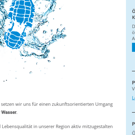
Ö
K
D
ö
A
P
V
L
setzen wir uns für einen zukunftsorientierten Umgang
.
 Wasser
P
d Lebensqualität in unserer Region aktiv mitzugestalten
Ö