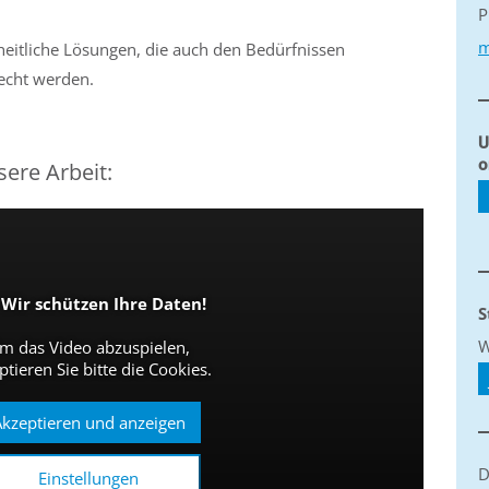
P
m
heitliche Lösungen, die auch den Bedürfnissen
echt werden.
U
o
sere Arbeit:
Wir schützen Ihre Daten!
S
W
m das Video abzuspielen,
ptieren Sie bitte die Cookies.
kzeptieren und anzeigen
D
Einstellungen