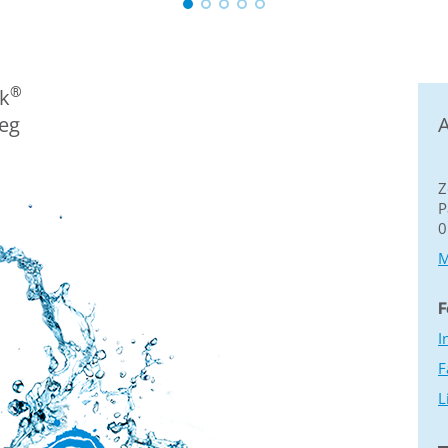
®
k
eg
A
Z
P
0
M
F
I
F
L