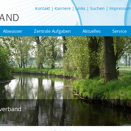
Kontakt
Karriere
Links
Suchen
Impressu
Abwasser
Zentrale Aufgaben
Aktuelles
Service
verband