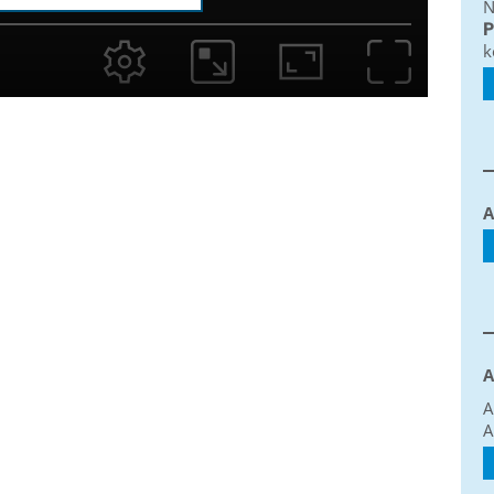
N
P
k
A
A
A
A