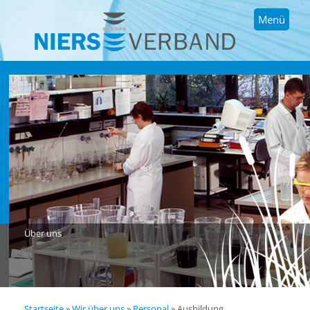
Menü
Über uns
Startseite
»
Wir über uns
»
Personal
»
Ausbildung