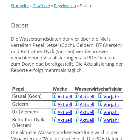
Startseite
»
Gewässer
»
Pegelwesen
»
Daten
Daten
Die Wasserstandsdaten der vier über die Niers
verteilten Pegel Kessel (Goch), Geldern, B7 (Viersen)
und Bettrather Dyck (Viersen) werden in zwei
verschiedenen Visualisierungen als PDF-Dateien
zum Download bereitgestellt. Die Aktualisierung der
Reporte erfolgt mehrmals täglich.
Pegel
Woche
Wasserwirtschaftsjahr
Kessel (Goch)
Aktuell
Aktuell
Vorjahr
Geldern
Aktuell
Aktuell
Vorjahr
B7 (Viersen)
Aktuell
Aktuell
Vorjahr
Bettrather Dyck
Aktuell
Aktuell
Vorjahr
(Viersen)
Die aktuelle Wasserstandsentwicklung wird in der
Visualisierung "Woche" dargestellt. Die PDF-Dateien