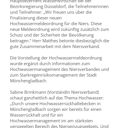
Hauptdezernent Wasserwirtschaft bei der
Bezirksregie­rung Düsseldorf, die Teilnehmerinnen
und Teilnehmer: „Wir freuen uns über die
Finalisierung dieser neuen
Hochwassermeldeordnung für die Niers. Diese
neue Meldeordnung wird zukünftig zusätzlich zum
Schutz und der Sicherheit der Bevölkerung
beitragen.“ Herr Matthes betonte diesbe­züglich die
gute Zusammenarbeit mit dem Niersverband.
Die Vorstellung der Hochwassermeldeordnung
wurde ergänzt durch Informationen zum
Hochwassermanagement des Niersverbandes und
zum Starkregenrisikomanagement der Stadt
Mönchengladbach.
Sabine Brinkmann (Vorständin Niersverband)
schaut ganzheitlich auf das Thema Hochwasser:
„Durch unsere Hochwasserrückhaltebecken in
Mönchen­gladbach sorgen wir bereits für einen
Wasserrückhalt und für ein
Hochwassermanagement im am stärksten
versiegelten Be­reich des Nierseinzugsgebiets. Und