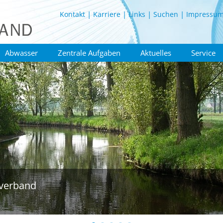
Kontakt
Karriere
Links
Suchen
Impressu
Abwasser
Zentrale Aufgaben
Aktuelles
Service
verband