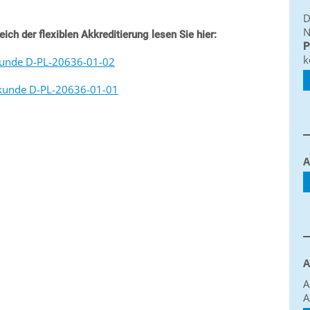
D
N
eich der flexiblen Akkreditierung lesen Sie hier:
P
k
rkunde D-PL-20636-01-02
urkunde D-PL-20636-01-01
A
A
A
A