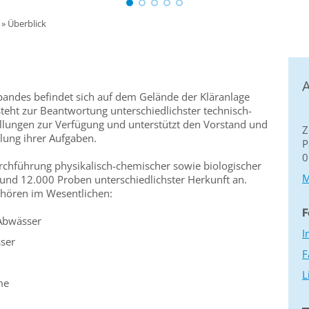
»
Überblick
A
andes befindet sich auf dem Gelände der Kläranlage
eht zur Beantwortung unterschiedlichster technisch-
ellungen zur Verfügung und unterstützt den Vorstand und
Z
llung ihrer Aufgaben.
P
0
rchführung physikalisch-chemischer sowie biologischer
M
rund 12.000 Proben unterschiedlichster Herkunft an.
ören im Wesentlichen:
F
Abwässer
I
ser
F
L
me