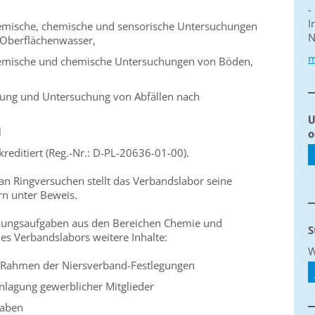
-
I
chemische, chemische und sensorische Untersuchungen
N
d Oberflächenwasser,
m
chemische und chemische Untersuchungen von Böden,
ung und Untersuchung von Abfällen nach
,
U
l
o
editiert (Reg.-Nr.: D-PL-20636-01-00).
an Ringversuchen stellt das Verbandslabor seine
n unter Beweis.
ungsaufgaben aus den Bereichen Chemie und
S
es Verbandslabors weitere Inhalte:
W
m Rahmen der Niersverband-Festlegungen
anlagung gewerblicher Mitglieder
gaben