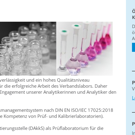
Ö
K
D
ö
A
uverlässigkeit und ein hohes Qualitätsniveau
P
r die erfolgreiche Arbeit des Verbandslabors. Daher
V
 Engagement unserer Analytikerinnen und Analytiker den
L
ätsmanagementsystem nach DIN EN ISO/IEC 17025:2018
e Kompetenz von Prüf- und Kalibrierlaboratorien).
P
tierungsstelle (DAkkS) als Prüflaboratorium für die
I