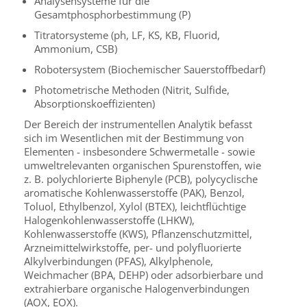
Analysensysteme für die
Gesamtphosphorbestimmung (P)
Titratorsysteme (ph, LF, KS, KB, Fluorid,
Ammonium, CSB)
Robotersystem (Biochemischer Sauerstoffbedarf)
Photometrische Methoden (Nitrit, Sulfide,
Absorptionskoeffizienten)
Der Bereich der instrumentellen Analytik befasst
sich im Wesentlichen mit der Bestimmung von
Elementen - insbesondere Schwermetalle - sowie
umweltrelevanten organischen Spurenstoffen, wie
z. B. polychlorierte Biphenyle (PCB), polycyclische
aromatische Kohlenwasserstoffe (PAK), Benzol,
Toluol, Ethylbenzol, Xylol (BTEX), leichtflüchtige
Halogenkohlenwasserstoffe (LHKW),
Kohlenwasserstoffe (KWS), Pflanzenschutzmittel,
Arzneimittelwirkstoffe, per- und polyfluorierte
Alkylverbindungen (PFAS), Alkylphenole,
Weichmacher (BPA, DEHP) oder adsorbierbare und
extrahierbare organische Halogenverbindungen
(AOX, EOX).