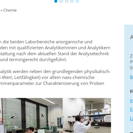
»
Chemie
A
 in die beiden Laborbereiche anorganische und
rden mit qualifizierten Analytikerinnen und Analytikern
stattung nach dem aktuellen Stand der Analysetechnik
Z
 und termingerecht durchgeführt.
P
0
nalytik werden neben den grundlegenden physikalisch-
M
-Wert, Leitfähigkeit) vor allem nass-chemische
ummenparameter zur Charakterisierung von Proben
F
I
F
L