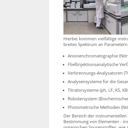
Hierbei kommen vielfältige instr
breites Spektrum an Parametern
Anionenchromatographie (Nitrit
Fließinjektionsanalytische Ve
Verbrennungs-Analysatoren (
Analysensysteme für die Ges
Titratorsysteme (ph, LF, KS, 
Robotersystem (Biochemischer
Photometrische Methoden (Nitri
Der Bereich der instrumentellen 
Bestimmung von Elementen - in
organischen Spurenstoffen, wie z