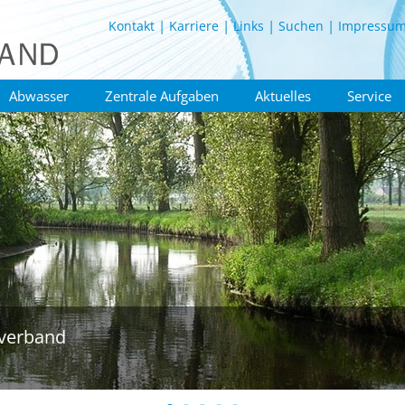
Kontakt
Karriere
Links
Suchen
Impressu
Abwasser
Zentrale Aufgaben
Aktuelles
Service
verband