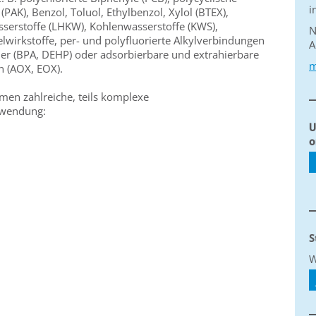
i
PAK), Benzol, Toluol, Ethylbenzol, Xylol (BTEX),
sserstoffe (LHKW), Kohlenwasserstoffe (KWS),
N
elwirkstoffe, per- und polyfluorierte Alkylverbindungen
A
er (BPA, DEHP) oder adsorbierbare und extrahierbare
m
 (AOX, EOX).
en zahlreiche, teils komplexe
nwendung:
U
o
S
W