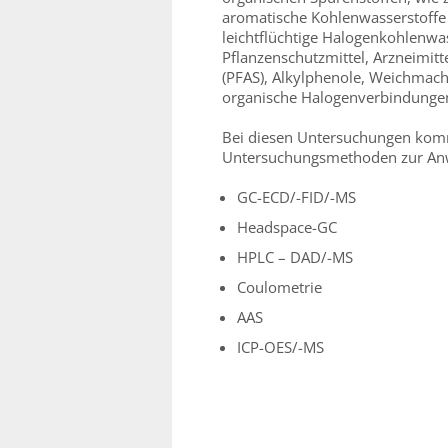
aromatische Kohlenwasserstoffe (
leichtflüchtige Halogenkohlenwa
Pflanzenschutzmittel, Arzneimitt
(PFAS), Alkylphenole, Weichmach
organische Halogenverbindungen
Bei diesen Untersuchungen komm
Untersuchungsmethoden zur A
GC-ECD/-FID/-MS
Headspace-GC
HPLC – DAD/-MS
Coulometrie
AAS
ICP-OES/-MS