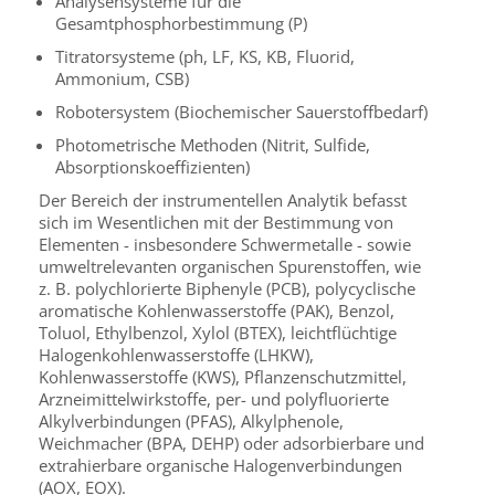
Analysensysteme für die
Gesamtphosphorbestimmung (P)
Titratorsysteme (ph, LF, KS, KB, Fluorid,
Ammonium, CSB)
Robotersystem (Biochemischer Sauerstoffbedarf)
Photometrische Methoden (Nitrit, Sulfide,
Absorptionskoeffizienten)
Der Bereich der instrumentellen Analytik befasst
sich im Wesentlichen mit der Bestimmung von
Elementen - insbesondere Schwermetalle - sowie
umweltrelevanten organischen Spurenstoffen, wie
z. B. polychlorierte Biphenyle (PCB), polycyclische
aromatische Kohlenwasserstoffe (PAK), Benzol,
Toluol, Ethylbenzol, Xylol (BTEX), leichtflüchtige
Halogenkohlenwasserstoffe (LHKW),
Kohlenwasserstoffe (KWS), Pflanzenschutzmittel,
Arzneimittelwirkstoffe, per- und polyfluorierte
Alkylverbindungen (PFAS), Alkylphenole,
Weichmacher (BPA, DEHP) oder adsorbierbare und
extrahierbare organische Halogenverbindungen
(AOX, EOX).