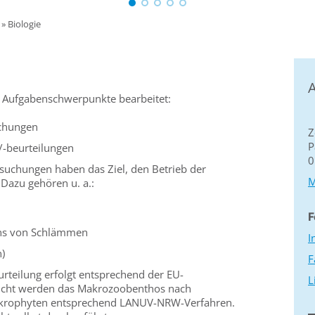
»
Biologie
A
i Aufgabenschwerpunkte bearbeitet:
chungen
Z
P
-beurteilungen
0
suchungen haben das Ziel, den Betrieb der
M
Dazu gehören u. a.:
F
ns von Schlämmen
I
n)
F
rteilung erfolgt entsprechend der EU-
L
sucht werden das Makrozoobenthos nach
krophyten entsprechend LANUV-NRW-Verfahren.