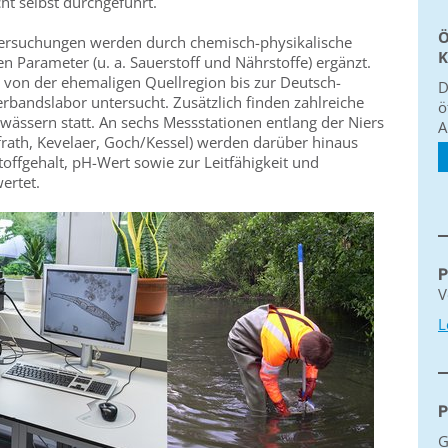
t selbst durchgeführt.
Ö
ersuchungen werden durch chemisch-physikalische
K
 Parameter (u. a. Sauerstoff und Nährstoffe) ergänzt.
g von der ehemaligen Quellregion bis zur Deutsch-
D
bandslabor untersucht. Zusätzlich finden zahlreiche
ö
ssern statt. An sechs Messstationen entlang der Niers
A
rath, Kevelaer, Goch/Kessel) werden darüber hinaus
offgehalt, pH-Wert sowie zur Leitfähigkeit und
ertet.
P
V
L
P
G