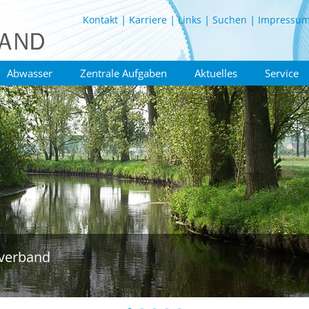
Kontakt
Karriere
Links
Suchen
Impressu
Abwasser
Zentrale Aufgaben
Aktuelles
Service
verband