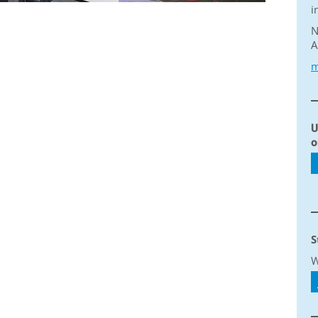
i
N
A
m
U
o
S
W