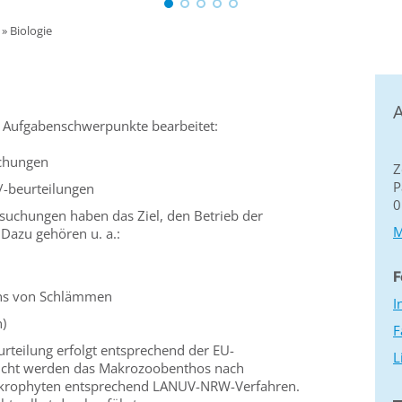
»
Biologie
A
i Aufgabenschwerpunkte bearbeitet:
chungen
Z
P
-beurteilungen
0
suchungen haben das Ziel, den Betrieb der
M
Dazu gehören u. a.:
F
ns von Schlämmen
I
n)
F
rteilung erfolgt entsprechend der EU-
L
sucht werden das Makrozoobenthos nach
krophyten entsprechend LANUV-NRW-Verfahren.