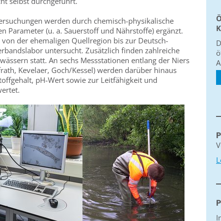
t selbst durchgeführt.
Ö
ersuchungen werden durch chemisch-physikalische
K
 Parameter (u. a. Sauerstoff und Nährstoffe) ergänzt.
g von der ehemaligen Quellregion bis zur Deutsch-
D
bandslabor untersucht. Zusätzlich finden zahlreiche
ö
ssern statt. An sechs Messstationen entlang der Niers
A
rath, Kevelaer, Goch/Kessel) werden darüber hinaus
offgehalt, pH-Wert sowie zur Leitfähigkeit und
ertet.
P
V
L
P
I