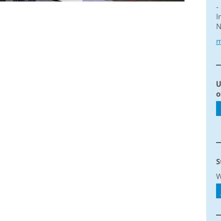
-
I
N
m
U
o
S
W