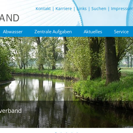
Kontakt
Karriere
Links
Suchen
Impressu
Abwasser
Zentrale Aufgaben
Aktuelles
Service
verband