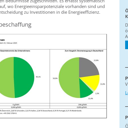
len Bedürfnisse zugeschnitten. Es erfasst systematisch
auf, wo Energieeinsparpotenziale vorhanden sind und
Ö
Entscheidung zu Investitionen in die Energieeffizienz.
K
beschaffung
D
ö
A
P
V
L
P
Ö