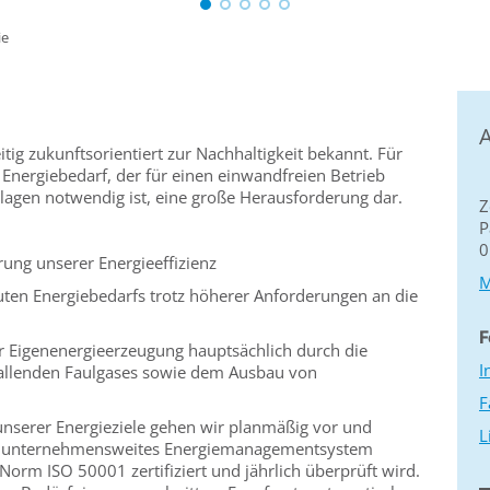
ie
A
tig zukunftsorientiert zur Nachhaltigkeit bekannt. Für
e Energiebedarf, der für einen einwandfreien Betrieb
agen notwendig ist, eine große Herausforderung dar.
Z
e
P
0
rung unserer Energieeffizienz
M
ten Energiebedarfs trotz höherer Anforderungen an die
F
er Eigenenergieerzeugung hauptsächlich durch die
I
fallenden Faulgases sowie dem Ausbau von
F
unserer Energieziele gehen wir planmäßig vor und
L
ein unternehmensweites Energiemanagementsystem
 Norm ISO 50001 zertifiziert und jährlich überprüft wird.