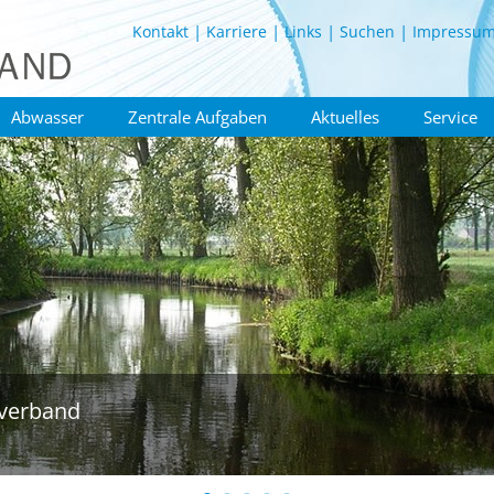
Kontakt
Karriere
Links
Suchen
Impressu
Abwasser
Zentrale Aufgaben
Aktuelles
Service
verband