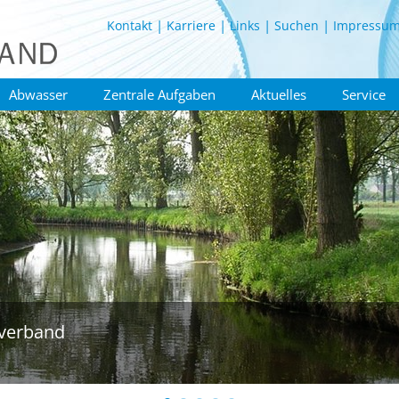
Kontakt
Karriere
Links
Suchen
Impressu
Abwasser
Zentrale Aufgaben
Aktuelles
Service
verband