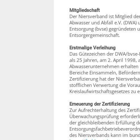
Mitgliedschaft
Der Niersverband ist Mitglied de
Abwasser und Abfall e.V. (DWA)
Entsorgung (bvse) gegründeten 
Entsorgergemeinschaft.
Erstmalige Verleihung
Das Gütezeichen der DWA/bvse-E
als 25 Jahren, am 2. April 1998,
Abwasserunternehmen erhalten un
Bereiche Einsammeln, Befördern 
Zertifizierung hat der Niersverb
stofflichen Verwertung die Vora
Kreislaufwirtschaftsgesetzes zu 
Erneuerung der Zertifizierung
Zur Aufrechterhaltung des Zertif
Überwachungsprüfung erforderli
der gleichbleibenden Erfüllung 
Entsorgungsfachbetriebeverordnu
des Niersverbands kann im bund