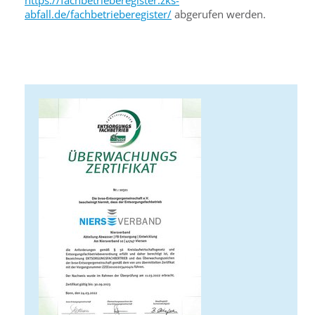
https://fachbetrieberegister.zks-
abfall.de/fachbetrieberegister/
abgerufen werden.