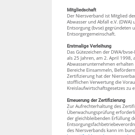
Mitgliedschaft
Der Niersverband ist Mitglied de
Abwasser und Abfall e.V. (DWA)
Entsorgung (bvse) gegründeten 
Entsorgergemeinschaft.
Erstmalige Verleihung
Das Gütezeichen der DWA/bvse-E
als 25 Jahren, am 2. April 1998,
Abwasserunternehmen erhalten un
Bereiche Einsammeln, Befördern 
Zertifizierung hat der Niersverb
stofflichen Verwertung die Vora
Kreislaufwirtschaftsgesetzes zu 
Erneuerung der Zertifizierung
Zur Aufrechterhaltung des Zertif
Überwachungsprüfung erforderli
der gleichbleibenden Erfüllung 
Entsorgungsfachbetriebeverordnu
des Niersverbands kann im bund