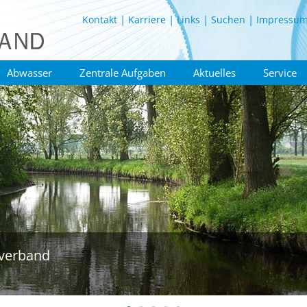
Kontakt
Karriere
Links
Suchen
Impressu
Abwasser
Zentrale Aufgaben
Aktuelles
Service
verband