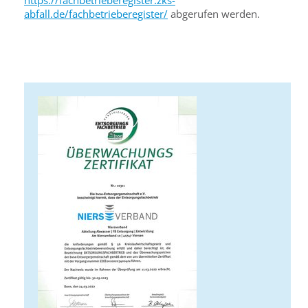
https://fachbetrieberegister.zks-
abfall.de/fachbetrieberegister/
abgerufen werden.