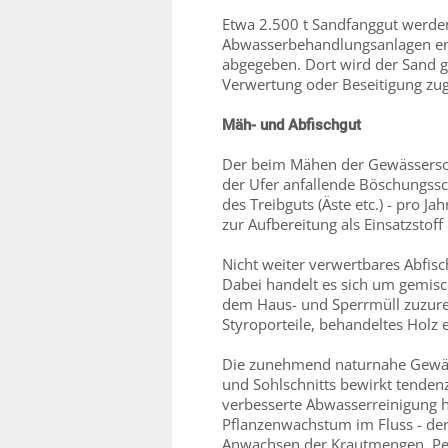
Etwa 2.500 t Sandfanggut werden
Abwasserbehandlungsanlagen e
abgegeben. Dort wird der Sand g
Verwertung oder Beseitigung zu
Mäh- und Abfischgut
Der beim Mähen der Gewässersoh
der Ufer anfallende Böschungss
des Treibguts (Äste etc.) - pro J
zur Aufbereitung als Einsatzsto
Nicht weiter verwertbares Abfis
Dabei handelt es sich um gemisch
dem Haus- und Sperrmüll zuzurech
Styroporteile, behandeltes Holz e
Die zunehmend naturnahe Gewäs
und Sohlschnitts bewirkt tenden
verbesserte Abwasserreinigung ha
Pflanzenwachstum im Fluss - der
Anwachsen der Krautmengen. Per 