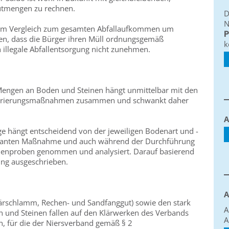
gutmengen zu rechnen.
D
N
h im Vergleich zum gesamten Abfallaufkommen um
P
fen, dass die Bürger ihren Müll ordnungsgemäß
k
illegale Abfallentsorgung nicht zunehmen.
engen an Boden und Steinen hängt unmittelbar mit den
turierungsmaßnahmen zusammen und schwankt daher
A
e hängt entscheidend von der jeweiligen Bodenart und -
geplanten Maßnahme und auch während der Durchführung
enproben genommen und analysiert. Darauf basierend
ng ausgeschrieben.
A
rschlamm, Rechen- und Sandfanggut) sowie den stark
A
nd Steinen fallen auf den Klärwerken des Verbands
A
n, für die der Niersverband gemäß § 2