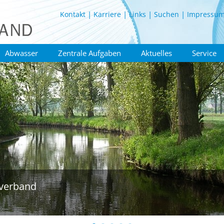
Kontakt
Karriere
Links
Suchen
Impressu
Abwasser
Zentrale Aufgaben
Aktuelles
Service
verband