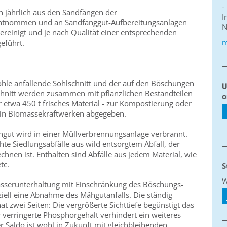
-
 jährlich aus den Sandfängen der
I
ntnommen und an Sandfanggut-Aufbereitungsanlagen
N
ereinigt und je nach Qualität einer entsprechenden
m
geführt.
le anfallende Sohlschnitt und der auf den Böschungen
U
chnitt werden zusammen mit pflanzlichen Bestandteilen
o
ahr etwa 450 t frisches Material - zur Kompostierung oder
ff in Biomassekraftwerken abgegeben.
chgut wird in einer Müllverbrennungsanlage verbrannt.
te Siedlungsabfälle aus wild entsorgtem Abfall, der
nen ist. Enthalten sind Abfälle aus jedem Material, wie
tc.
S
W
serunterhaltung mit Einschränkung des Böschungs-
ziell eine Abnahme des Mähgutanfalls. Die ständig
t zwei Seiten: Die vergrößerte Sichttiefe begünstigt das
 verringerte Phosphorgehalt verhindert ein weiteres
Saldo ist wohl in Zukunft mit gleichbleibenden,