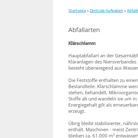
Startseite
»
Zentrale Aufgaben
»
Abfall
Abfallarten
Klärschlamm
Hauptabfallart an der Gesamtabf
Kläranlagen des Niersverbandes
besteht überwiegend aus Wasser 
Die Feststoffe enthalten zu eine
Bestandteile. Klärschlämme werd
stehen, behandelt. Mikroorganis
Stoffe ab und wandeln sie um in
Energiegehalt gilt als erneuerb
erzeugt.
Übrig bleibt stabilisierter, nähr
enthält. Maschinen - meist Zentri
bleiben ca. 61.000 m³ entwässer