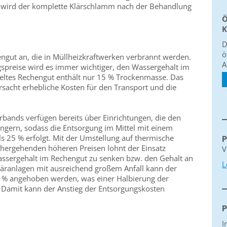
4 wird der komplette Klärschlamm nach der Behandlung
Ö
K
D
ö
hengut an, die in Müllheizkraftwerken verbrannt werden.
A
spreise wird es immer wichtiger, den Wassergehalt im
ltes Rechengut enthält nur 15 % Trockenmasse. Das
rsacht erhebliche Kosten für den Transport und die
rbands verfügen bereits über Einrichtungen, die den
ngern, sodass die Entsorgung im Mittel mit einem
 25 % erfolgt. Mit der Umstellung auf thermische
P
hergehenden höheren Preisen lohnt der Einsatz
V
ssergehalt im Rechengut zu senken bzw. den Gehalt an
L
äranlagen mit ausreichend großem Anfall kann der
 % angehoben werden, was einer Halbierung der
amit kann der Anstieg der Entsorgungskosten
P
I