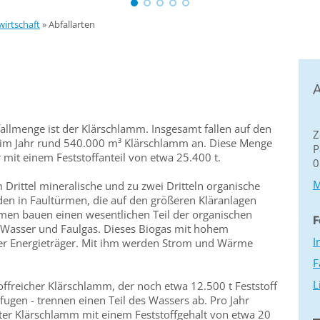
wirtschaft
»
Abfallarten
A
allmenge ist der Klärschlamm. Insgesamt fallen auf den
Z
 im Jahr rund 540.000 m³ Klärschlamm an. Diese Menge
P
mit einem Feststoffanteil von etwa 25.400 t.
0
M
m Drittel mineralische und zu zwei Dritteln organische
en in Faultürmen, die auf den größeren Kläranlagen
men bauen einen wesentlichen Teil der organischen
F
 Wasser und Faulgas. Dieses Biogas mit hohem
I
arer Energieträger. Mit ihm werden Strom und Wärme
F
L
stoffreicher Klärschlamm, der noch etwa 12.500 t Feststoff
fugen - trennen einen Teil des Wassers ab. Pro Jahr
ter Klärschlamm mit einem Feststoffgehalt von etwa 20