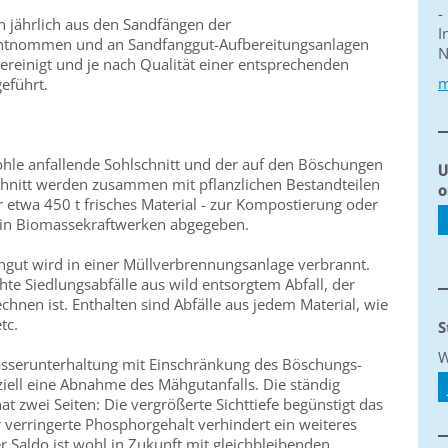
-
 jährlich aus den Sandfängen der
I
ntnommen und an Sandfanggut-Aufbereitungsanlagen
N
ereinigt und je nach Qualität einer entsprechenden
m
geführt.
le anfallende Sohlschnitt und der auf den Böschungen
U
chnitt werden zusammen mit pflanzlichen Bestandteilen
o
ahr etwa 450 t frisches Material - zur Kompostierung oder
ff in Biomassekraftwerken abgegeben.
chgut wird in einer Müllverbrennungsanlage verbrannt.
te Siedlungsabfälle aus wild entsorgtem Abfall, der
nen ist. Enthalten sind Abfälle aus jedem Material, wie
tc.
S
W
serunterhaltung mit Einschränkung des Böschungs-
ziell eine Abnahme des Mähgutanfalls. Die ständig
t zwei Seiten: Die vergrößerte Sichttiefe begünstigt das
 verringerte Phosphorgehalt verhindert ein weiteres
Saldo ist wohl in Zukunft mit gleichbleibenden,