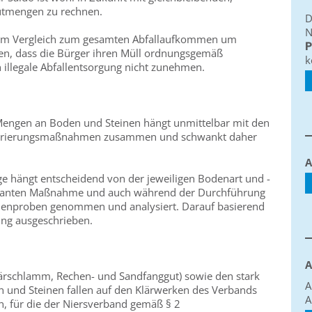
gutmengen zu rechnen.
D
N
h im Vergleich zum gesamten Abfallaufkommen um
P
fen, dass die Bürger ihren Müll ordnungsgemäß
k
illegale Abfallentsorgung nicht zunehmen.
engen an Boden und Steinen hängt unmittelbar mit den
turierungsmaßnahmen zusammen und schwankt daher
A
e hängt entscheidend von der jeweiligen Bodenart und -
geplanten Maßnahme und auch während der Durchführung
enproben genommen und analysiert. Darauf basierend
ng ausgeschrieben.
A
rschlamm, Rechen- und Sandfanggut) sowie den stark
A
nd Steinen fallen auf den Klärwerken des Verbands
A
n, für die der Niersverband gemäß § 2