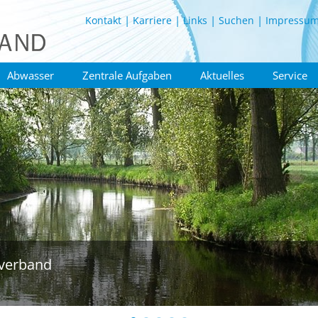
Kontakt
Karriere
Links
Suchen
Impressu
Abwasser
Zentrale Aufgaben
Aktuelles
Service
verband