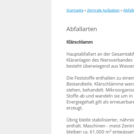
Startseite
»
Zentrale Aufgaben
»
Abfall
Abfallarten
Klärschlamm
Hauptabfallart an der Gesamtabf
Kläranlagen des Niersverbandes
besteht überwiegend aus Wasser 
Die Feststoffe enthalten zu eine
Bestandteile. Klärschlämme werd
stehen, behandelt. Mikroorganis
Stoffe ab und wandeln sie um in
Energiegehalt gilt als erneuerb
erzeugt.
Übrig bleibt stabilisierter, nähr
enthält. Maschinen - meist Zentri
bleiben ca. 61.000 m³ entwässer