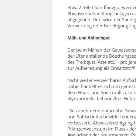
Etwa 2.500 t Sandfanggut werden
Abwasserbehandlungsanlagen e
abgegeben. Dort wird der Sand g
Verwertung oder Beseitigung zu
Mäh- und Abfischgut
Der beim Mähen der Gewässersoh
der Ufer anfallende Böschungss
des Treibguts (Äste etc.) - pro J
zur Aufbereitung als Einsatzsto
Nicht weiter verwertbares Abfis
Dabei handelt es sich um gemisch
dem Haus- und Sperrmüll zuzurech
Styroporteile, behandeltes Holz e
Die zunehmend naturnahe Gewäs
und Sohlschnitts bewirkt tenden
verbesserte Abwasserreinigung ha
Pflanzenwachstum im Fluss - der
Anwachsen der Krautmengen. Per 