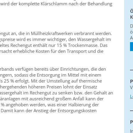
4 wird der komplette Klärschlamm nach der Behandlung
Ö
K
D
ö
hengut an, die in Müllheizkraftwerken verbrannt werden.
A
spreise wird es immer wichtiger, den Wassergehalt im
ltes Rechengut enthält nur 15 % Trockenmasse. Das
rsacht erhebliche Kosten für den Transport und die
rbands verfügen bereits über Einrichtungen, die den
ngern, sodass die Entsorgung im Mittel mit einem
 25 % erfolgt. Mit der Umstellung auf thermische
P
hergehenden höheren Preisen lohnt der Einsatz
V
ssergehalt im Rechengut zu senken bzw. den Gehalt an
L
äranlagen mit ausreichend großem Anfall kann der
 % angehoben werden, was einer Halbierung der
amit kann der Anstieg der Entsorgungskosten
P
I