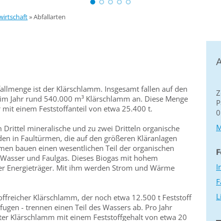
wirtschaft
»
Abfallarten
A
allmenge ist der Klärschlamm. Insgesamt fallen auf den
Z
 im Jahr rund 540.000 m³ Klärschlamm an. Diese Menge
P
mit einem Feststoffanteil von etwa 25.400 t.
0
M
m Drittel mineralische und zu zwei Dritteln organische
en in Faultürmen, die auf den größeren Kläranlagen
men bauen einen wesentlichen Teil der organischen
F
 Wasser und Faulgas. Dieses Biogas mit hohem
I
arer Energieträger. Mit ihm werden Strom und Wärme
F
L
stoffreicher Klärschlamm, der noch etwa 12.500 t Feststoff
fugen - trennen einen Teil des Wassers ab. Pro Jahr
ter Klärschlamm mit einem Feststoffgehalt von etwa 20