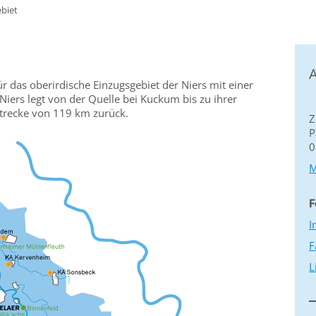
biet
A
ür das oberirdische Einzugsgebiet der Niers mit einer
iers legt von der Quelle bei Kuckum bis zu ihrer
trecke von 119 km zurück.
Z
P
0
M
F
I
F
L