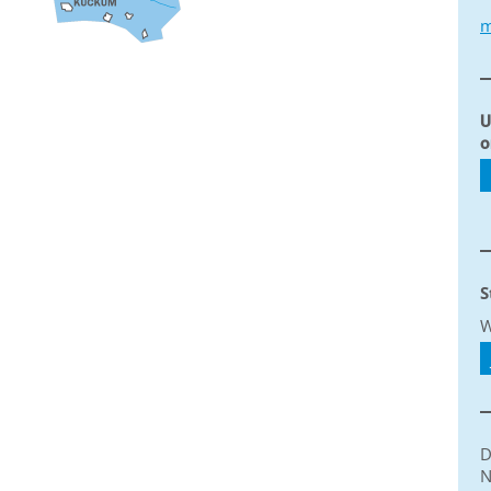
m
U
o
S
W
D
N