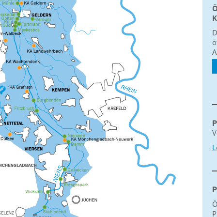
Ö
K
D
ö
A
P
V
L
P
Ö
P