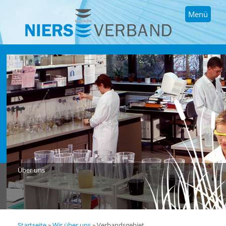
Menü
Über uns
Startseite
»
Wir über uns
»
Verbandsgebiet