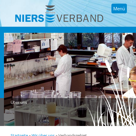
Menü
Über uns
Startseite
»
Wir über uns
»
Verbandsgebiet