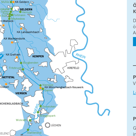
Ö
K
D
ö
A
P
V
L
P
G
i