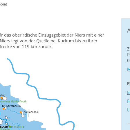
biet
A
ür das oberirdische Einzugsgebiet der Niers mit einer
iers legt von der Quelle bei Kuckum bis zu ihrer
trecke von 119 km zurück.
Z
P
0
M
F
I
F
L