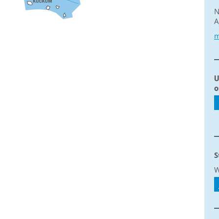
N
A
m
U
o
S
W