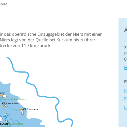
biet
A
ür das oberirdische Einzugsgebiet der Niers mit einer
iers legt von der Quelle bei Kuckum bis zu ihrer
trecke von 119 km zurück.
Z
P
0
M
F
I
F
L