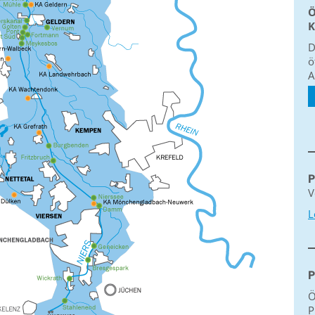
Ö
K
D
ö
A
P
V
L
P
Ö
P