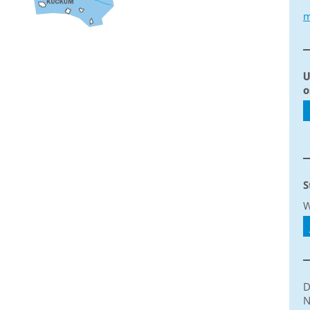
m
U
o
S
W
D
N