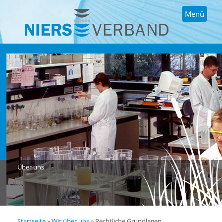
Menü
Über uns
Startseite
»
Wir über uns
»
Rechtliche Grundlagen