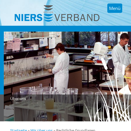
Menü
Über uns
Startseite
»
Wir über uns
»
Rechtliche Grundlagen