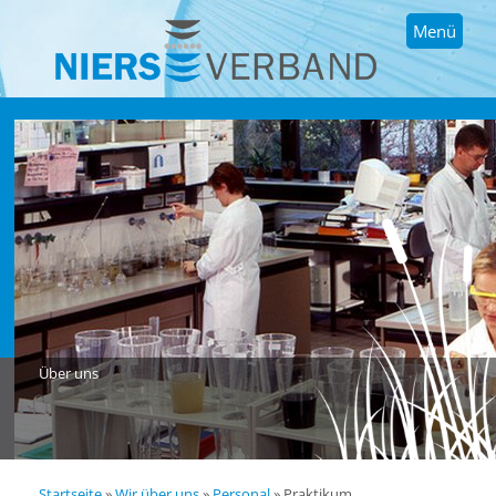
Menü
Über uns
Startseite
»
Wir über uns
»
Personal
»
Praktikum