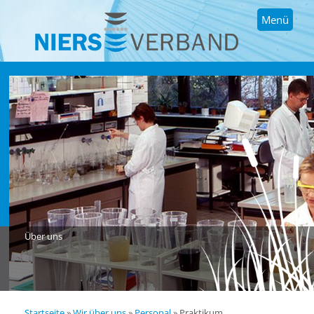
Menü
Über uns
Startseite
»
Wir über uns
»
Personal
»
Praktikum