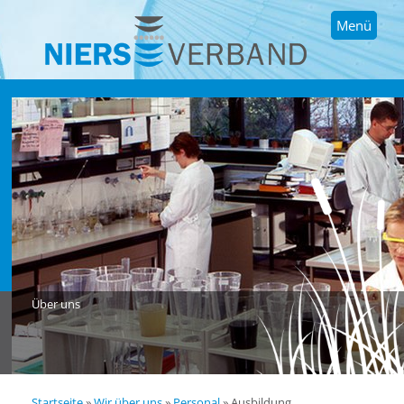
Menü
Über uns
Startseite
»
Wir über uns
»
Personal
»
Ausbildung