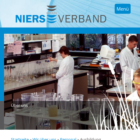
Menü
Über uns
Startseite
»
Wir über uns
»
Personal
»
Ausbildung