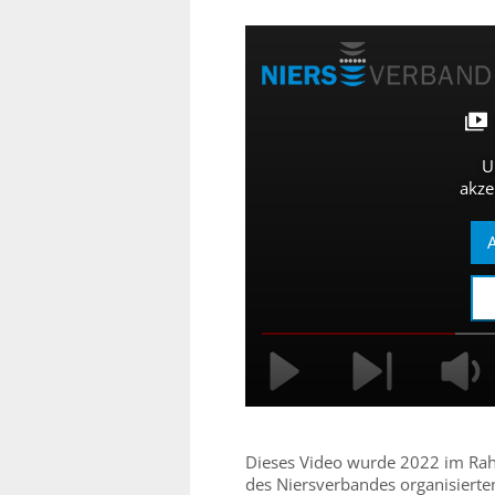
U
akze
A
Dieses Video wurde 2022 im Rah
des Niersverbandes organisierte