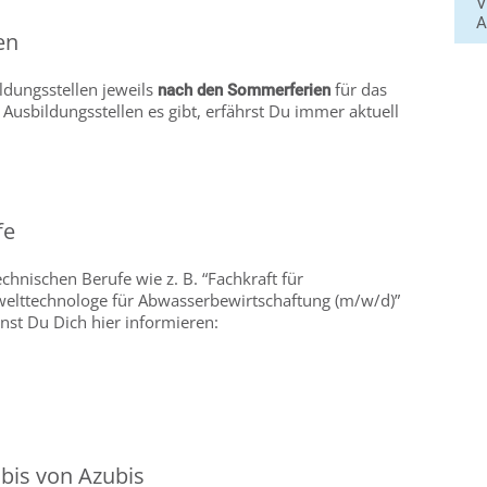
V
A
en
ldungsstellen jeweils
für das
nach den Sommerferien
usbildungsstellen es gibt, erfährst Du immer aktuell
fe
chnischen Berufe wie z. B. “Fachkraft für
welttechnologe für Abwasserbewirtschaftung (m/w/d)”
st Du Dich hier informieren:
ubis von Azubis