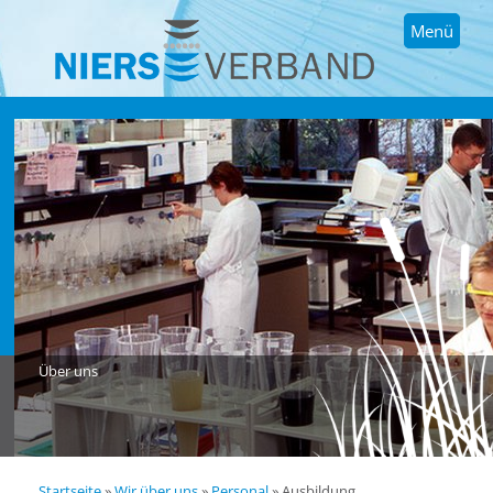
Menü
Über uns
Startseite
»
Wir über uns
»
Personal
»
Ausbildung