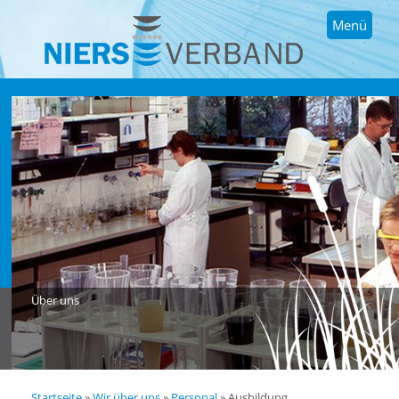
Menü
Über uns
Startseite
»
Wir über uns
»
Personal
»
Ausbildung