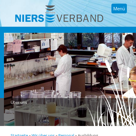
Menü
Über uns
Startseite
»
Wir über uns
»
Personal
»
Ausbildung