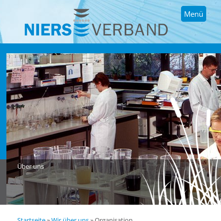
Menü
Über uns
Startseite
»
Wir über uns
»
Organisation