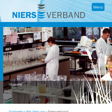
Menü
Über uns
Startseite
»
Wir über uns
»
Niersverband