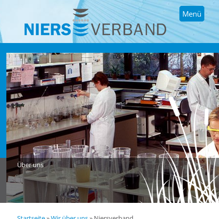
Menü
Über uns
Startseite
»
Wir über uns
»
Niersverband