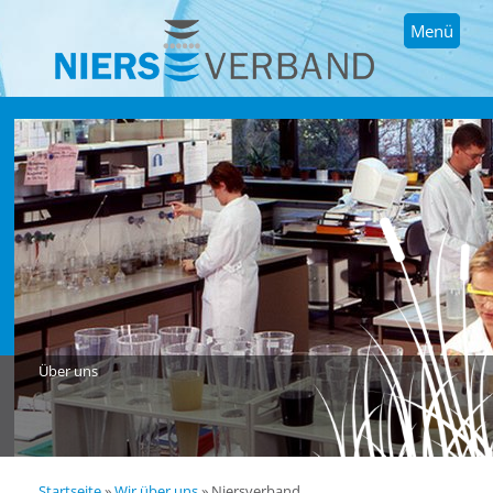
Menü
Über uns
Startseite
»
Wir über uns
»
Niersverband