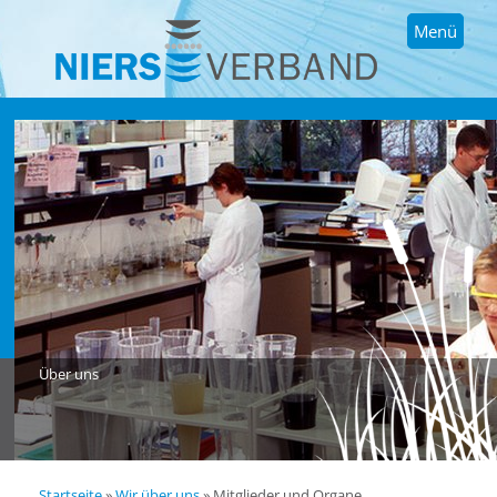
Menü
Über uns
Startseite
»
Wir über uns
»
Mitglieder und Organe