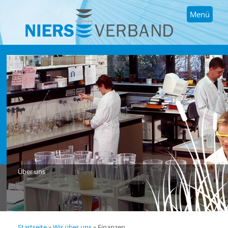
Menü
Über uns
Startseite
»
Wir über uns
»
Finanzen