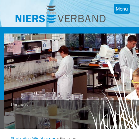
Menü
Über uns
Startseite
»
Wir über uns
»
Finanzen