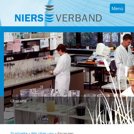
Menü
Über uns
Startseite
»
Wir über uns
»
Finanzen