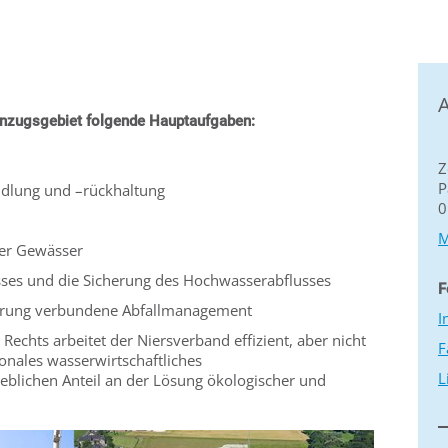
A
Einzugsgebiet folgende Hauptaufgaben:
Z
P
dlung und –rückhaltung
0
M
der Gewässer
sses und die Sicherung des Hochwasserabflusses
F
hrung verbundene Abfallmanagement
I
 Rechts arbeitet der Niersverband effizient, aber nicht
F
ionales wasserwirtschaftliches
L
blichen Anteil an der Lösung ökologischer und