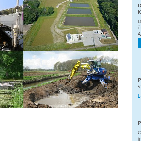
Ö
K
D
ö
A
P
V
L
P
G
i