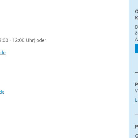
Ö
K
D
ö
A
8:00 - 12:00 Uhr) oder
.de
P
V
.de
L
P
G