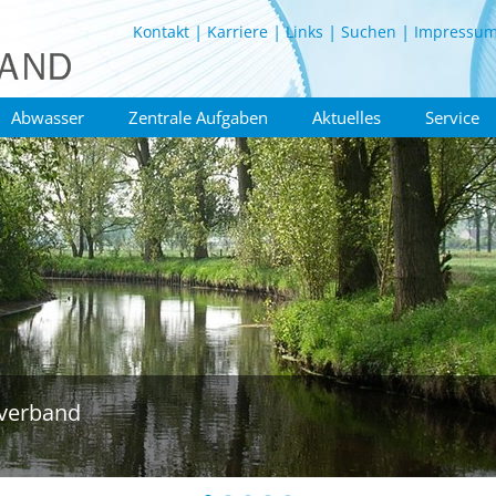
Kontakt
Karriere
Links
Suchen
Impressu
Abwasser
Zentrale Aufgaben
Aktuelles
Service
verband