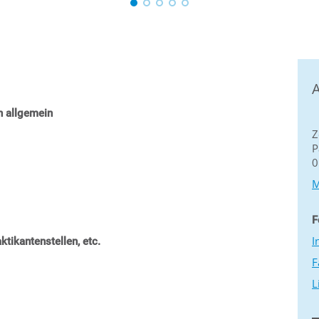
A
n allgemein
Z
P
0
M
F
I
ktikantenstellen, etc.
F
L