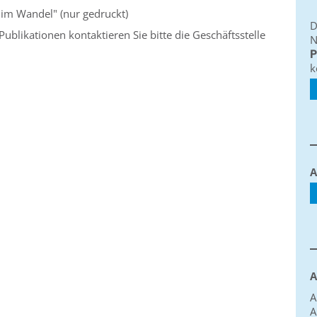
s im Wandel" (nur gedruckt)
D
ublikationen kontaktieren Sie bitte die Geschäftsstelle
N
P
k
A
A
A
A