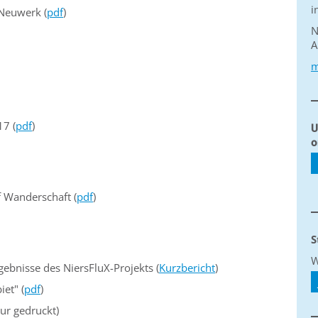
i
Neuwerk (
pdf
)
N
A
m
17 (
pdf
)
U
o
f Wanderschaft (
pdf
)
S
W
gebnisse des NiersFluX-Projekts (
Kurzbericht
)
et" (
pdf
)
ur gedruckt)