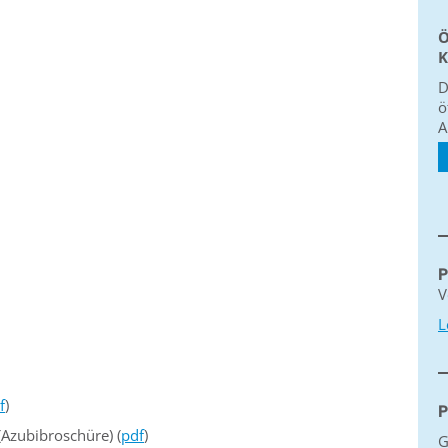
Ö
K
D
ö
A
P
V
L
f
)
P
(Azubibroschüre) (
pdf
)
G