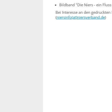
Bildband "Die Niers - ein Flus
Bei Interesse an den gedruckten P
(
niersinfo(at)niersverband.de
)