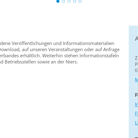
A
edene Veröffentlichungen und Informationsmaterialien
s Download, auf unseren Veranstaltungen oder auf Anfrage
verbandes erhältlich. Weiterhin stehen Informationstafeln
Z
 Betriebsstellen sowie an der Niers.
P
0
M
F
I
F
L