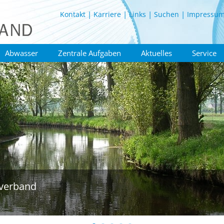
Kontakt
Karriere
Links
Suchen
Impressu
Abwasser
Zentrale Aufgaben
Aktuelles
Service
verband