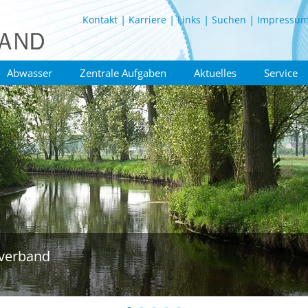
Kontakt
Karriere
Links
Suchen
Impressu
Abwasser
Zentrale Aufgaben
Aktuelles
Service
verband