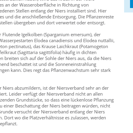
 es an der Wasseroberfläche in Richtung von
denen Stellen entlang der Niers installiert sind. Hier
es und die anschließende Entsorgung. Die Pflanzenreste
ellen übergeben und dort verwertet oder entsorgt.
er Flutende Igelkolben (Sparganium emersum), der
e Wasserpestarten Elodea canadiensis und Elodea nuttallii,
on pectinatus), das Krause Laichkraut (Potamogeton
lkraut (Sagittaria sagittifolia) häufig in dichten
 breiten sich auf der Sohle der Niers aus, da die Niers
chend beschattet ist und die Sonneneinstrahlung
ingen kann. Dies regt das Pflanzenwachstum sehr stark
Niers abzumildern, ist der Niersverband sehr an der
ert. Leider verfügt der Niersverband nicht an allen
enzenden Grundstücke, so dass eine lückenlose Pflanzung
u einer Beschattung der Niers beitragen würden, nicht
Grunde versucht der Niersverband entlang der Niers
. Dort wo die Platzverhältnisse es zulassen, werden
epflanzt.