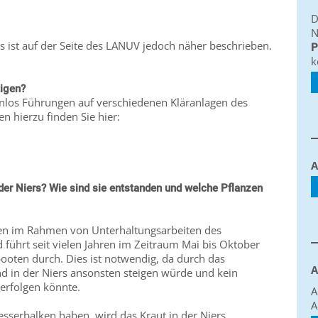
D
N
es ist auf der Seite des LANUV jedoch näher beschrieben.
P
k
tigen?
tenlos Führungen auf verschiedenen Kläranlagen des
 hierzu finden Sie hier:
A
der Niers? Wie sind sie entstanden und welche Pflanzen
hen im Rahmen von Unterhaltungsarbeiten des
führt seit vielen Jahren im Zeitraum Mai bis Oktober
ooten durch. Dies ist notwendig, da durch das
A
 in der Niers ansonsten steigen würde und kein
erfolgen könnte.
A
A
sserbalken haben, wird das Kraut in der Niers