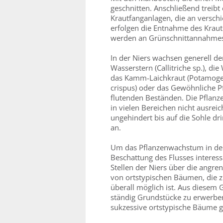
geschnitten. Anschließend treibt
Krautfanganlagen, die an verschie
erfolgen die Entnahme des Kraut
werden an Grünschnittannahmest
In der Niers wachsen generell d
Wasserstern (Callitriche sp.), di
das Kamm-Laichkraut (Potamoget
crispus) oder das Gewöhnliche Pfei
flutenden Beständen. Die Pflanzen
in vielen Bereichen nicht ausrei
ungehindert bis auf die Sohle dr
an.
Um das Pflanzenwachstum in der 
Beschattung des Flusses interessi
Stellen der Niers über die angr
von ortstypischen Bäumen, die z
überall möglich ist. Aus diesem 
ständig Grundstücke zu erwerben
sukzessive ortstypische Bäume g