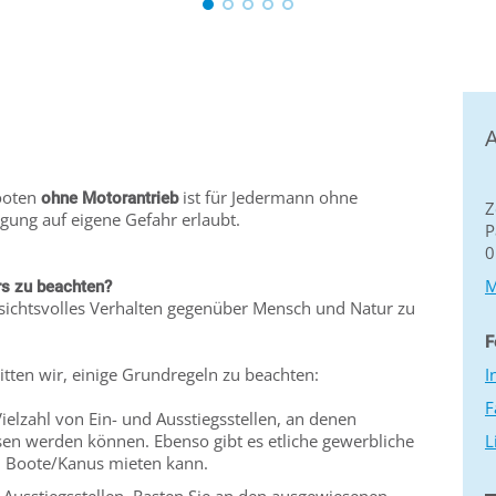
A
Booten
ist für Jedermann ohne
ohne Motorantrieb
Z
ung auf eigene Gefahr erlaubt.
P
0
M
rs zu beachten?
ksichtsvolles Verhalten gegenüber Mensch und Natur zu
F
bitten wir, einige Grundregeln zu beachten:
I
F
Vielzahl von Ein- und Ausstiegsstellen, an denen
en werden können. Ebenso gibt es etliche gewerbliche
L
n Boote/Kanus mieten kann.