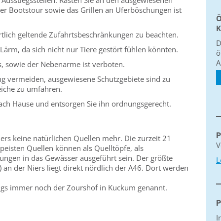
d Ausstiegsstellen. Rasten Sie an den ausgewiesenen
der Bootstour sowie das Grillen an Uferböschungen ist
Ö
K
örtlich geltende Zufahrtsbeschränkungen zu beachten.
D
Lärm, da sich nicht nur Tiere gestört fühlen könnten.
ö
A
s, sowie der Nebenarme ist verboten.
 vermeiden, ausgewiesene Schutzgebiete sind zu
eiche zu umfahren.
ach Hause und entsorgen Sie ihn ordnungsgerecht.
P
ers keine natürlichen Quellen mehr. Die zurzeit 21
V
eisten Quellen können als Quelltöpfe, als
tungen in das Gewässer ausgeführt sein. Der größte
L
) an der Niers liegt direkt nördlich der A46. Dort werden
dings immer noch der Zourshof in Kuckum genannt.
P
I