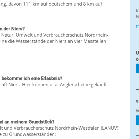
m lang, davon 111 km auf deutschem und 8 km auf
-
I
N
m
n der Niers?
r Natur, Umwelt und Verbraucherschutz Nordrhein-
ne die Wasserstände der Niers an vier Messtellen
U
o
o bekomme ich eine Erlaubnis?
haft Niers. Hier können u. a. Anglerscheine gekauft
S
W
and an meinem Grundstück?
t und Verbraucherschutz Nordrhein-Westfalen (LANUV)
fte zu Grundwasserständen: