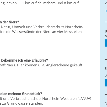
m lang, davon 111 km auf deutschem und 8 km auf
P
m
n der Niers?
r Natur, Umwelt und Verbraucherschutz Nordrhein-
ne die Wasserstände der Niers an vier Messtellen
U
o
o bekomme ich eine Erlaubnis?
haft Niers. Hier können u. a. Anglerscheine gekauft
S
W
and an meinem Grundstück?
t und Verbraucherschutz Nordrhein-Westfalen (LANUV)
fte zu Grundwasserständen:
D