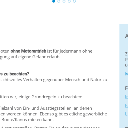
A
Booten
ist für Jedermann ohne
ohne Motorantrieb
Z
ung auf eigene Gefahr erlaubt.
P
0
M
rs zu beachten?
ksichtsvolles Verhalten gegenüber Mensch und Natur zu
F
bitten wir, einige Grundregeln zu beachten:
I
F
Vielzahl von Ein- und Ausstiegsstellen, an denen
en werden können. Ebenso gibt es etliche gewerbliche
L
n Boote/Kanus mieten kann.