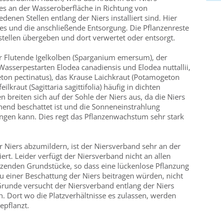
 es an der Wasseroberfläche in Richtung von
denen Stellen entlang der Niers installiert sind. Hier
es und die anschließende Entsorgung. Die Pflanzenreste
ellen übergeben und dort verwertet oder entsorgt.
er Flutende Igelkolben (Sparganium emersum), der
e Wasserpestarten Elodea canadiensis und Elodea nuttallii,
on pectinatus), das Krause Laichkraut (Potamogeton
lkraut (Sagittaria sagittifolia) häufig in dichten
 breiten sich auf der Sohle der Niers aus, da die Niers
chend beschattet ist und die Sonneneinstrahlung
ingen kann. Dies regt das Pflanzenwachstum sehr stark
Niers abzumildern, ist der Niersverband sehr an der
ert. Leider verfügt der Niersverband nicht an allen
enzenden Grundstücke, so dass eine lückenlose Pflanzung
u einer Beschattung der Niers beitragen würden, nicht
Grunde versucht der Niersverband entlang der Niers
. Dort wo die Platzverhältnisse es zulassen, werden
epflanzt.