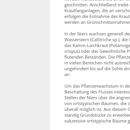
geschnitten. Anschließend treibt
Krautfanganlagen, die an verschie
erfolgen die Entnahme des Kraut
werden an Grünschnittannahmest
In der Niers wachsen generell d
Wasserstern (Callitriche sp.), di
das Kamm-Laichkraut (Potamoget
crispus) oder das Gewöhnliche Pfei
flutenden Beständen. Die Pflanzen
in vielen Bereichen nicht ausrei
ungehindert bis auf die Sohle dr
an.
Um das Pflanzenwachstum in der 
Beschattung des Flusses interessi
Stellen der Niers über die angr
von ortstypischen Bäumen, die z
überall möglich ist. Aus diesem 
ständig Grundstücke zu erwerben
sukzessive ortstypische Bäume g