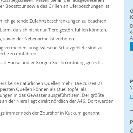
d Ausstiegsstellen. Rasten Sie an den ausgewiesenen
der Bootstour sowie das Grillen an Uferböschungen ist
Ö
K
örtlich geltende Zufahrtsbeschränkungen zu beachten.
D
Lärm, da sich nicht nur Tiere gestört fühlen könnten.
ö
A
s, sowie der Nebenarme ist verboten.
 vermeiden, ausgewiesene Schutzgebiete sind zu
eiche zu umfahren.
ach Hause und entsorgen Sie ihn ordnungsgerecht.
P
ers keine natürlichen Quellen mehr. Die zurzeit 21
V
eisten Quellen können als Quelltöpfe, als
tungen in das Gewässer ausgeführt sein. Der größte
L
) an der Niers liegt direkt nördlich der A46. Dort werden
dings immer noch der Zourshof in Kuckum genannt.
P
Ö