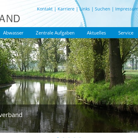
Kontakt
Karriere
Links
Suchen
Impressu
Abwasser
Zentrale Aufgaben
Aktuelles
Service
verband