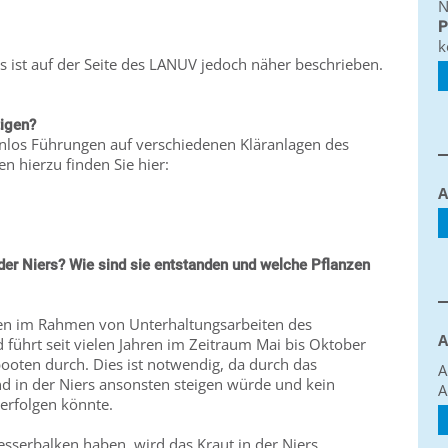
N
P
k
es ist auf der Seite des LANUV jedoch näher beschrieben.
tigen?
tenlos Führungen auf verschiedenen Kläranlagen des
 hierzu finden Sie hier:
A
der Niers? Wie sind sie entstanden und welche Pflanzen
hen im Rahmen von Unterhaltungsarbeiten des
A
führt seit vielen Jahren im Zeitraum Mai bis Oktober
ooten durch. Dies ist notwendig, da durch das
A
 in der Niers ansonsten steigen würde und kein
A
erfolgen könnte.
sserbalken haben, wird das Kraut in der Niers