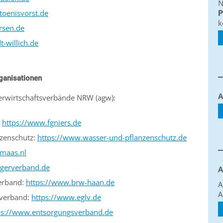
N
toenisvorst.de
P
k
rsen.de
t-willich.de
ganisationen
A
erwirtschaftsverbände NRW (agw):
:
https://
www.fgniers.de
nzenschutz:
https://
www.wasser-und-pflanzenschutz.de
maas.nl
ggerverband.de
A
erband:
https://www.brw-haan.de
A
A
everband:
https://www.eglv.de
ps://www.entsorgungsverband.de