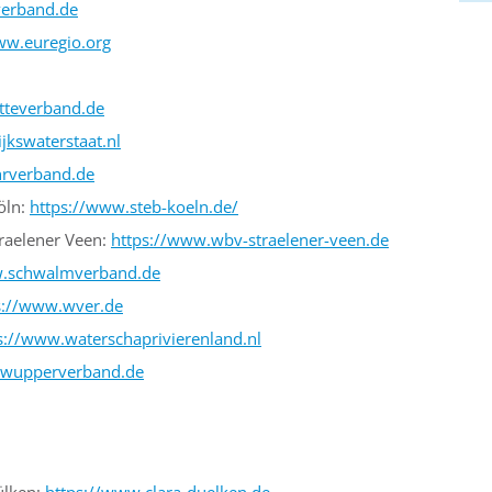
verband.de
ww.euregio.org
tteverband.de
jkswaterstaat.nl
hrverband.de
öln:
https://www.steb-koeln.de/
raelener Veen:
https://www.wbv-straelener-veen.de
w.schwalmverband.de
s://www.wver.de
s://www.waterschaprivierenland.nl
.wupperverband.de