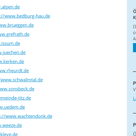
.alpen.de
Ö
s://www.bedburg-hau.de
K
www.brueggen.de
D
ö
ww.grefrath.de
A
.issum.de
w.juechen.de
w.kerken.de
ww.rheurdt.de
//www.schwalmtal.de
P
www.sonsbeck.de
V
meinde-titz.de
L
ww.uedem.de
s://www.wachtendonk.de
w.weeze.de
P
Ö
-kleve.de