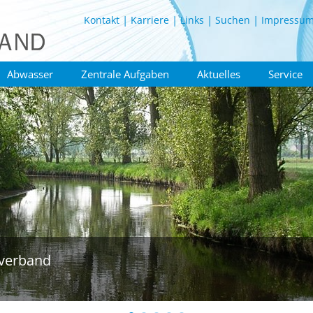
Kontakt
Karriere
Links
Suchen
Impressu
Abwasser
Zentrale Aufgaben
Aktuelles
Service
verband