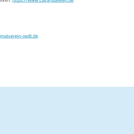
ülken:
https://www.clara-duelken.de
imatverein-oedt.de