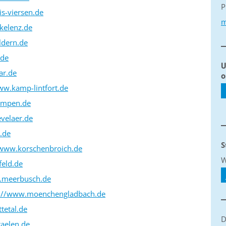
P
is-viersen.de
m
kelenz.de
ldern.de
.de
U
ar.de
o
ww.kamp-lintfort.de
empen.de
velaer.de
.de
S
/www.korschenbroich.de
W
feld.de
.meerbusch.de
s://www.moenchengladbach.de
tetal.de
D
raelen.de