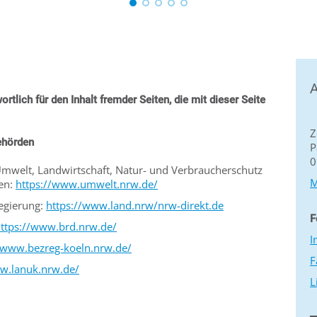
A
ortlich für den Inhalt fremder Seiten, die mit dieser Seite
Z
ehörden
P
0
Umwelt, Landwirtschaft, Natur- und Verbraucherschutz
M
en:
https://www.umwelt.nrw.de/
egierung:
https://www.land.nrw/nrw-direkt.de
F
ttps://www.brd.nrw.de/
I
//www.bezreg-koeln.nrw.de/
F
w.lanuk.nrw.de/
L