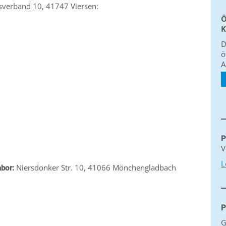
sverband 10, 41747 Viersen:
Ö
K
D
ö
A
P
V
L
Niersdonker Str. 10, 41066 Mönchengladbach
abor:
P
G