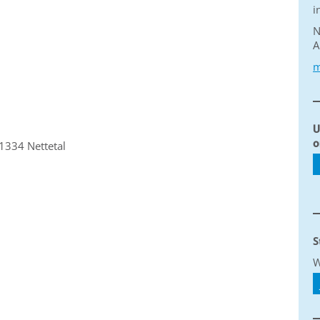
i
N
A
m
U
o
1334 Nettetal
S
W