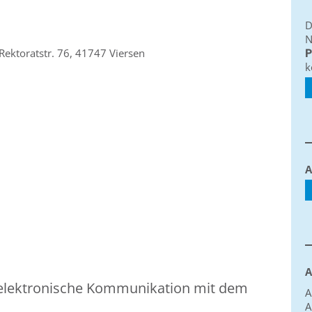
D
N
Rektoratstr. 76, 41747 Viersen
P
k
A
A
 elektronische Kommunikation mit dem
A
A