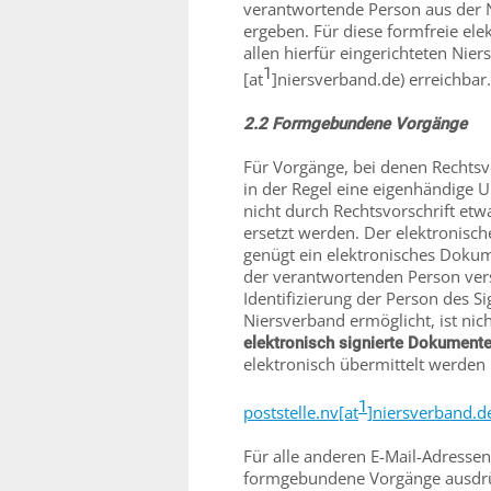
verantwortende Person aus der 
ergeben. Für diese formfreie el
allen hierfür eingerichteten Nie
1
[at
]niersverband.de) erreichbar.
2.2 Formgebundene Vorgänge
Für Vorgänge, bei denen Rechtsvo
in der Regel eine eigenhändige U
nicht durch Rechtsvorschrift etw
ersetzt werden. Der elektronis
genügt ein elektronisches Dokume
der verantwortenden Person vers
Identifizierung der Person des S
Niersverband ermöglicht, ist nich
elektronisch signierte Dokument
elektronisch übermittelt werden
1
poststelle.nv[at
]niersverband.d
Für alle anderen E-Mail-Adresse
formgebundene Vorgänge ausdrüc