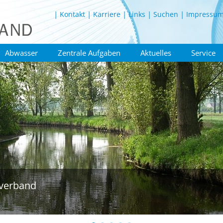
Kontakt
Karriere
Links
Suchen
Impressu
Abwasser
Zentrale Aufgaben
Aktuelles
Service
verband