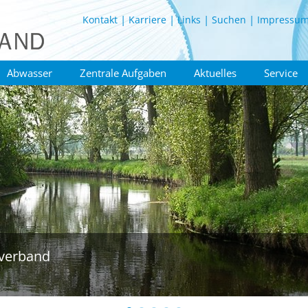
Kontakt
Karriere
Links
Suchen
Impressu
Abwasser
Zentrale Aufgaben
Aktuelles
Service
verband