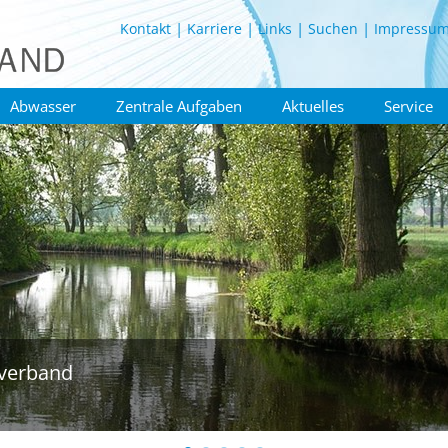
Kontakt
Karriere
Links
Suchen
Impressu
Abwasser
Zentrale Aufgaben
Aktuelles
Service
verband