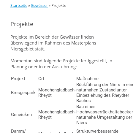
Startseite
»
Gewässer
»
Projekte
Projekte
Projekte im Bereich der Gewässer finden
überwiegend im Rahmen des Masterplans
Niersgebiet statt.
Momentan sind folgende Projekte fertiggestellt, in
Planung oder in der Ausführung:
Projekt
Ort
Maßnahme
Rückführung der Niers in ein
Mönchengladbach-
naturnahen Zustand unter
Bresgespark
Rheydt
Einbeziehung des Rheydter
Baches
Bau eines
Mönchengladbach-
Hochwasserrückhaltebecken
Geneicken
Rheydt
naturnahe Umgestaltung der
Niers
Damm/
Strukturverbessernde