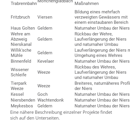
Mönchengladbach
Trabrennbahn
Maßnahmen
Bildung eines mehrfach
Fritzbruch
Viersen
verzweigten Gewässers mit
einem einstaubaren Bereich
Haus Golten
Geldern
Naturnaher Umbau der Niers
Wehre am
Rückbau der Wehre,
Abzweig
Geldern
Laufverlängerung der Niers
Nierskanal
und naturnaher Umbau
Willik'sche
Laufverlängerung der Niers 
Geldern
Mühle
Umgehung eines Wehres
Binnenfeld
Kevelaer
Naturnaher Umbau der Niers
Rückbau des Wehres,
Wissener
Weeze
Laufverlängerung der Niers
Schleife
und naturnaher Umbau
Tierpark
Breiteres, naturnäheres Profi
Weeze
Weeze
der Niers
Kessel
Goch
Naturnaher Umbau der Niers
Niersbenden
Wachtendonk
Naturnaher Umbau der Niers
Meykesbos
Geldern
Naturnaher Umbau der Niers
Eine nähere Beschreibung einzelner Projekte findet
sich auf den Unterseiten.